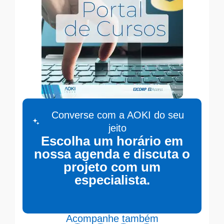
Converse com a AOKI do seu
jeito
Escolha um horário em
nossa agenda e discuta o
projeto com um
especialista.
Acompanhe também