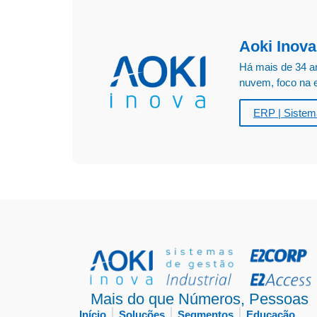
Aoki Inova
Há mais de 34 a
nuvem, foco na e
ERP | Sistem
Mais do que Números, Pessoas
Início
Soluções
Segmentos
Educação