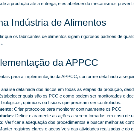
de a produção até a entrega, e estabelecendo mecanismos preventiv
a Indústria de Alimentos
r que os fabricantes de alimentos sigam rigorosos padrões de qualid
s.
plementação da APPCC
mentais para a implementação da APPCC, conforme detalhado a seguir
análise detalhada dos riscos em todas as etapas da produção, desd
stabelecer quais são os PCC e como podem ser monitorados e d
s biológicos, químicos ou físicos que precisam ser controlados.
mento:
Criar protocolos para monitorar continuamente os PCC.
otadas:
Definir claramente as ações a serem tomadas em caso de ult
o:
Verificar a adequação dos procedimentos e buscar melhorias cont
anter registros claros e acessíveis das atividades realizadas e do