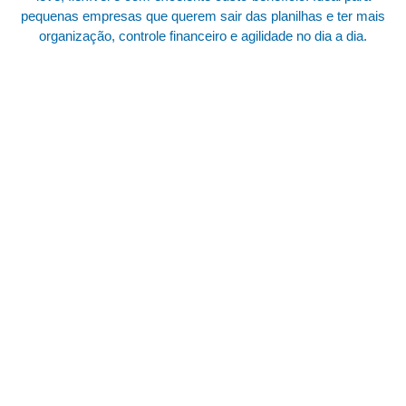
pequenas empresas que querem sair das planilhas e ter mais
organização, controle financeiro e agilidade no dia a dia.
Converse com a AOKI do seu jeito
— simples, rápido e eficiente