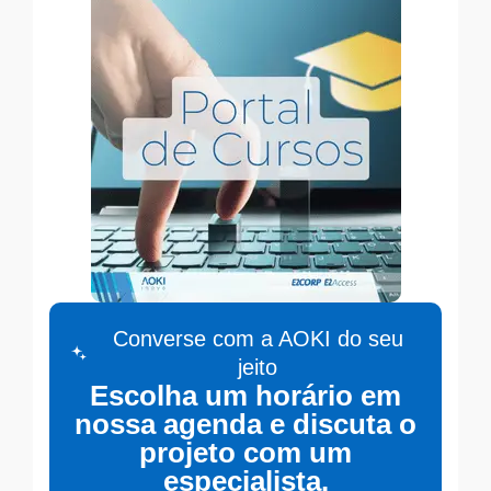
Converse com a AOKI do seu
jeito
Escolha um horário em
nossa agenda e discuta o
projeto com um
especialista.