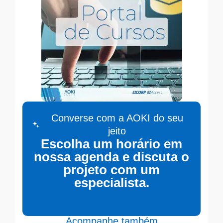
Converse com a AOKI do seu
jeito
Escolha um horário em
nossa agenda e discuta o
projeto com um
especialista.
Acompanhe também