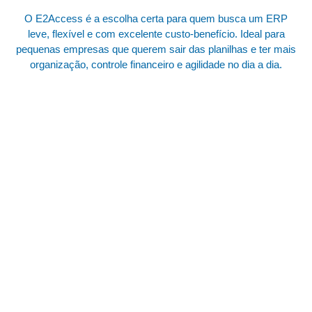
O E2Access é a escolha certa para quem busca um ERP
leve, flexível e com excelente custo-benefício. Ideal para
pequenas empresas que querem sair das planilhas e ter mais
organização, controle financeiro e agilidade no dia a dia.
Converse com a AOKI do seu jeito
— simples, rápido e eficiente